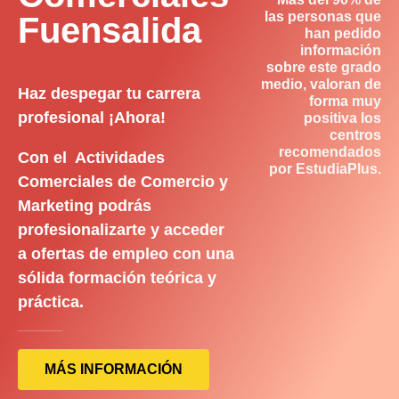
las personas que
Fuensalida
han pedido
información
sobre este grado
medio, valoran de
Haz despegar tu carrera
forma muy
profesional ¡Ahora!
positiva los
centros
recomendados
Con el Actividades
por EstudiaPlus.
Comerciales de Comercio y
Marketing podrás
profesionalizarte y acceder
a ofertas de empleo con una
sólida formación teórica y
práctica.
MÁS INFORMACIÓN