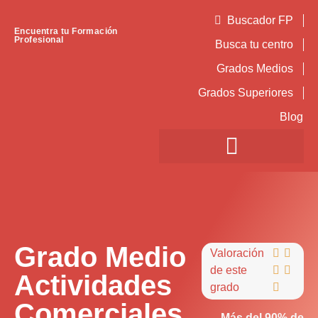
Buscador FP
Encuentra tu Formación
Profesional
Busca tu centro
Grados Medios
Grados Superiores
Blog
Grado Medio
Valoración


de este


Actividades
grado

Comerciales
Más del 90% de