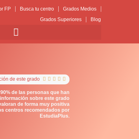
or FP
Busca tu centro
Grados Medios
Grados Superiores
Blog
ción de este grado





 90% de las personas que han
información sobre este grado
valoran de forma muy positiva
os centros recomendados por
EstudiaPlus.