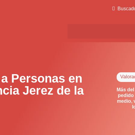
Buscad
 a Personas en
Valora
cia Jerez de la
Más del
pedido 
medio, 
l