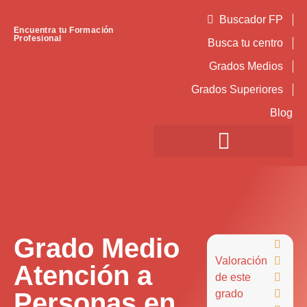
Buscador FP
Encuentra tu Formación
Profesional
Busca tu centro
Grados Medios
Grados Superiores
Blog
Grado Medio

Valoración

Atención a
de este

Personas en
grado
