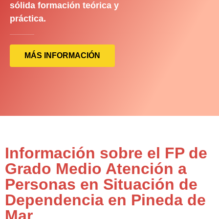
sólida formación teórica y
práctica.
MÁS INFORMACIÓN
Información sobre el FP de
Grado Medio Atención a
Personas en Situación de
Dependencia en Pineda de
Mar