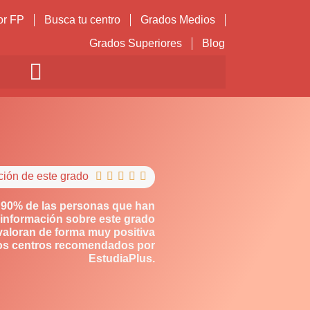
or FP
Busca tu centro
Grados Medios
Grados Superiores
Blog
ción de este grado





 90% de las personas que han
información sobre este grado
valoran de forma muy positiva
os centros recomendados por
EstudiaPlus.