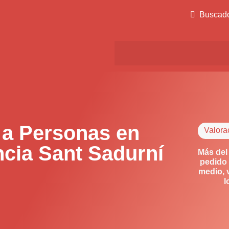
Buscad
 a Personas en
Valora
cia Sant Sadurní
Más del
pedido 
medio, 
l