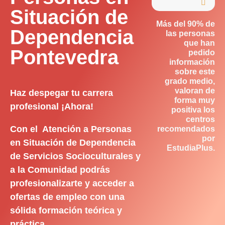

Situación de
Más del 90% de
Dependencia
las personas
que han
Pontevedra
pedido
información
sobre este
grado medio,
valoran de
Haz despegar tu carrera
forma muy
profesional ¡Ahora!
positiva los
centros
Con el Atención a Personas
recomendados
por
en Situación de Dependencia
EstudiaPlus.
de Servicios Socioculturales y
a la Comunidad podrás
profesionalizarte y acceder a
ofertas de empleo con una
sólida formación teórica y
práctica.