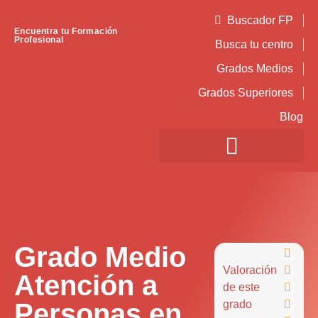
Buscador FP
Encuentra tu Formación
Profesional
Busca tu centro
Grados Medios
Grados Superiores
Blog
Grado Medio

Valoración

Atención a
de este

Personas en
grado
