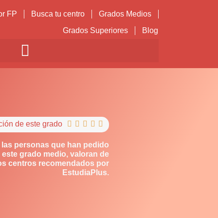
or FP
Busca tu centro
Grados Medios
Grados Superiores
Blog
ción de este grado





 las personas que han pedido
 este grado medio, valoran de
los centros recomendados por
EstudiaPlus.