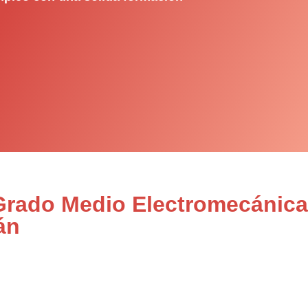
 Grado Medio Electromecánica
án