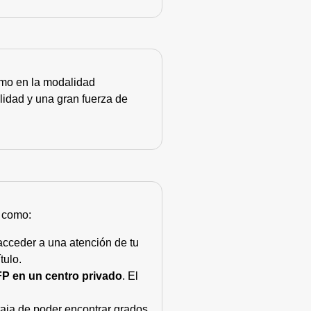
como en la modalidad
lidad y una gran fuerza de
s como:
acceder a una atención de tu
tulo.
FP en un centro privado
. El
taja de poder encontrar grados