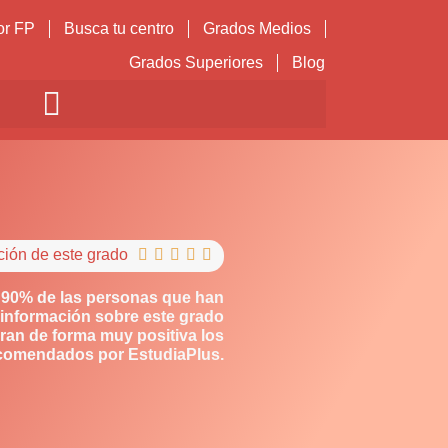
or FP
Busca tu centro
Grados Medios
Grados Superiores
Blog
ción de este grado





 90% de las personas que han
información sobre este grado
ran de forma muy positiva los
comendados por EstudiaPlus.