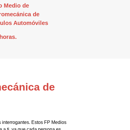
o Medio de
tromecánica de
ulos Automóviles
horas.
mecánica de
s interrogantes. Estos FP Medios
e a ti, ya que cada persona es