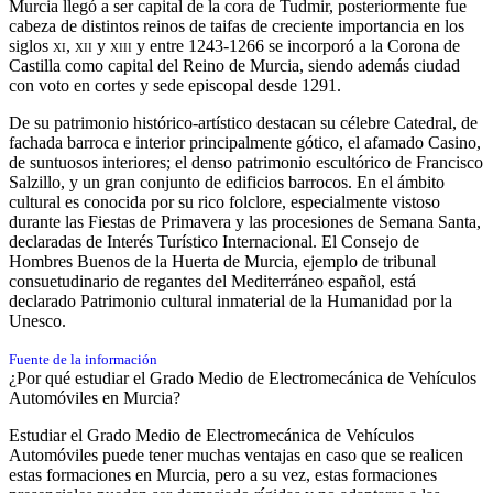
Murcia llegó a ser capital de la cora de Tudmir,​ posteriormente fue
cabeza de distintos reinos de taifas de creciente importancia en los
siglos
xi
,
xii
y
xiii
​ y entre 1243-1266 se incorporó a la Corona de
Castilla como capital del Reino de Murcia, siendo además ciudad
con voto en cortes y sede episcopal desde 1291.​
De su patrimonio histórico-artístico destacan su célebre Catedral, de
fachada barroca e interior principalmente gótico, el afamado Casino,
de suntuosos interiores; el denso patrimonio escultórico de Francisco
Salzillo, y un gran conjunto de edificios barrocos. En el ámbito
cultural es conocida por su rico folclore, especialmente vistoso
durante las Fiestas de Primavera y las procesiones de Semana Santa,
declaradas de Interés Turístico Internacional.​ El Consejo de
Hombres Buenos de la Huerta de Murcia, ejemplo de tribunal
consuetudinario de regantes del Mediterráneo español, está
declarado Patrimonio cultural inmaterial de la Humanidad por la
Unesco.​
Fuente de la información
¿Por qué estudiar el Grado Medio de Electromecánica de Vehículos
Automóviles en Murcia?
Estudiar el Grado Medio de Electromecánica de Vehículos
Automóviles puede tener muchas ventajas en caso que se realicen
estas formaciones en Murcia, pero a su vez, estas formaciones