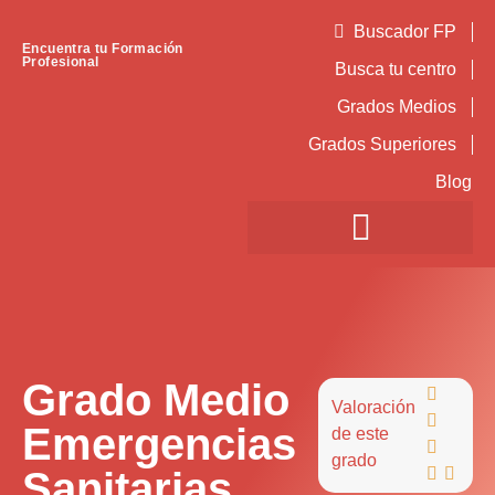
Buscador FP
Encuentra tu Formación
Profesional
Busca tu centro
Grados Medios
Grados Superiores
Blog
Grado Medio

Valoración

Emergencias
de este

grado
Sanitarias

