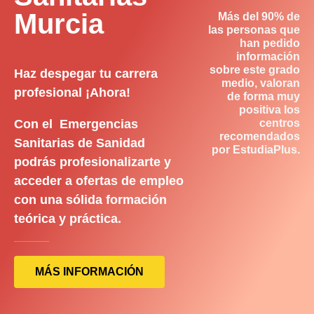
Murcia
Más del 90% de
las personas que
han pedido
información
sobre este grado
Haz despegar tu carrera
medio, valoran
profesional ¡Ahora!
de forma muy
positiva los
Con el Emergencias
centros
recomendados
Sanitarias de Sanidad
por EstudiaPlus.
podrás profesionalizarte y
acceder a ofertas de empleo
con una sólida formación
teórica y práctica.
MÁS INFORMACIÓN