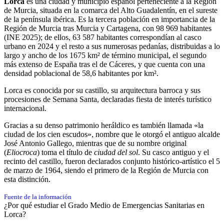
Lorca
es una ciudad y municipio español perteneciente a la Región
de Murcia, situada en la comarca del Alto Guadalentín, en el sureste
de la península ibérica. Es la tercera población en importancia de la
Región de Murcia tras Murcia y Cartagena, con
98 969 habitantes
(INE 2025);​ de ellos, 63 587 habitantes correspondían al casco
urbano en 2024​ y el resto a sus numerosas pedanías, distribuidas a lo
largo y ancho de los 1675 km² de término municipal,​ el segundo
más extenso de España tras el de Cáceres, y que cuenta con una
densidad poblacional de 58,6 habitantes por km².
Lorca es conocida por su castillo, su arquitectura barroca y sus
procesiones de Semana Santa, declaradas fiesta de interés turístico
internacional.
Gracias a su denso patrimonio heráldico es también llamada «la
ciudad de los cien escudos», nombre que le otorgó el antiguo alcalde
José Antonio Gallego,​​ mientras que de su nombre original
(
Eliocroca
) toma el título de
ciudad del sol
.​​​ Su casco antiguo y el
recinto del castillo,​ fueron declarados conjunto histórico-artístico el 5
de marzo de 1964,​ siendo el primero de la Región de Murcia con
esta distinción.​​
Fuente de la información
¿Por qué estudiar el Grado Medio de Emergencias Sanitarias en
Lorca?