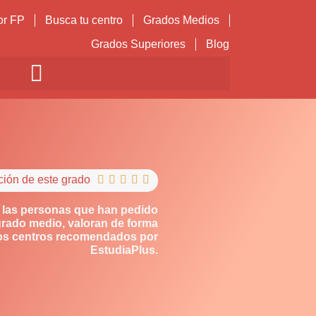
or FP
Busca tu centro
Grados Medios
Grados Superiores
Blog
ción de este grado





 las personas que han pedido
grado medio, valoran de forma
los centros recomendados por
EstudiaPlus.