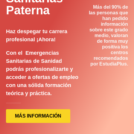
Paterna
Más del 90% de
las personas que
han pedido
información
sobre este grado
Haz despegar tu carrera
medio, valoran
profesional ¡Ahora!
de forma muy
positiva los
Con el Emergencias
centros
recomendados
Sanitarias de Sanidad
por EstudiaPlus.
podrás profesionalizarte y
acceder a ofertas de empleo
con una sólida formación
teórica y práctica.
MÁS INFORMACIÓN