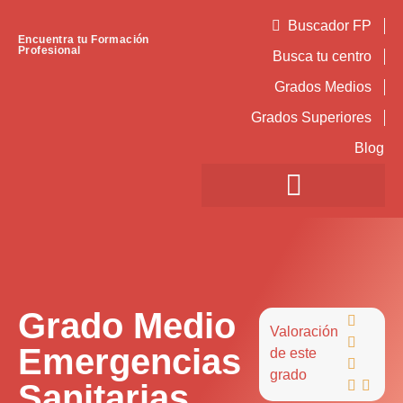
Buscador FP
Encuentra tu Formación
Profesional
Busca tu centro
Grados Medios
Grados Superiores
Blog
Grado Medio

Valoración

Emergencias
de este

grado
Sanitarias

