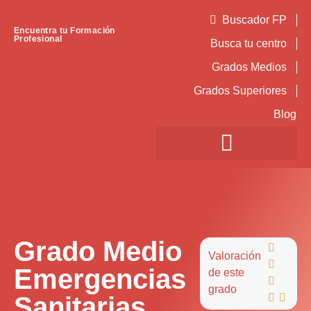
Buscador FP
Encuentra tu Formación
Profesional
Busca tu centro
Grados Medios
Grados Superiores
Blog
Grado Medio

Valoración

Emergencias
de este

grado
Sanitarias

