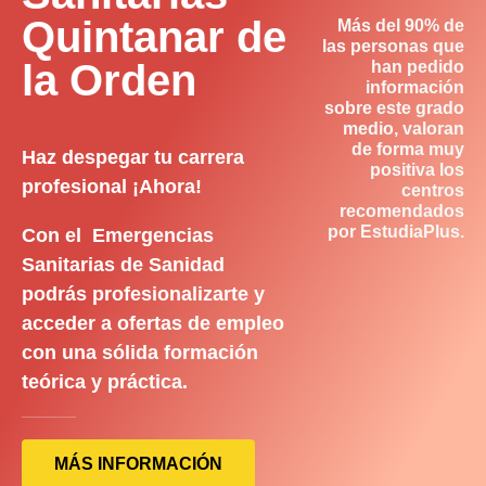
Quintanar de
Más del 90% de
las personas que
la Orden
han pedido
información
sobre este grado
medio, valoran
de forma muy
Haz despegar tu carrera
positiva los
profesional ¡Ahora!
centros
recomendados
por EstudiaPlus.
Con el Emergencias
Sanitarias de Sanidad
podrás profesionalizarte y
acceder a ofertas de empleo
con una sólida formación
teórica y práctica.
MÁS INFORMACIÓN