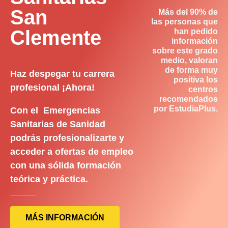
San
Más del 90% de
las personas que
Clemente
han pedido
información
sobre este grado
medio, valoran
de forma muy
Haz despegar tu carrera
positiva los
profesional ¡Ahora!
centros
recomendados
por EstudiaPlus.
Con el Emergencias
Sanitarias de Sanidad
podrás profesionalizarte y
acceder a ofertas de empleo
con una sólida formación
teórica y práctica.
MÁS INFORMACIÓN