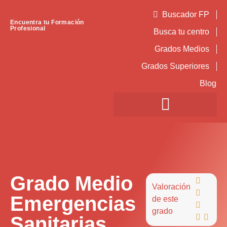
Buscador FP
Encuentra tu Formación
Profesional
Busca tu centro
Grados Medios
Grados Superiores
Blog
Grado Medio

Valoración

Emergencias
de este

grado
Sanitarias

