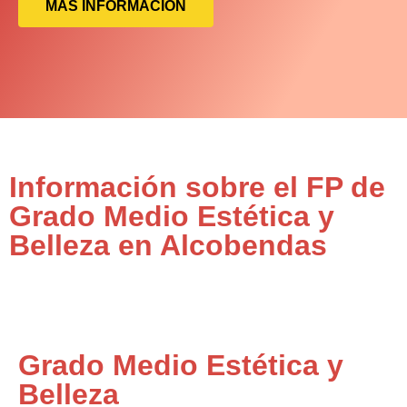
MÁS INFORMACIÓN
Información sobre el FP de
Grado Medio Estética y
Belleza en Alcobendas
Grado Medio Estética y
Belleza