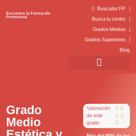
Buscador FP
Encuentra tu Formación
Profesional
Busca tu centro
Grados Medios
Grados Superiores
Blog
Grado
Valoración


de este


Medio
grado

Estética y
Más del 90% de las