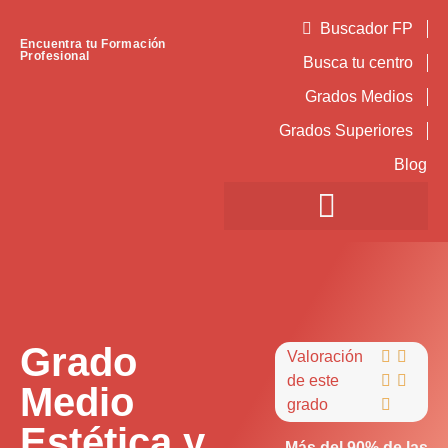
Buscador FP
Encuentra tu Formación
Profesional
Busca tu centro
Grados Medios
Grados Superiores
Blog
Grado
Valoración


de este


Medio
grado

Estética y
Más del 90% de las