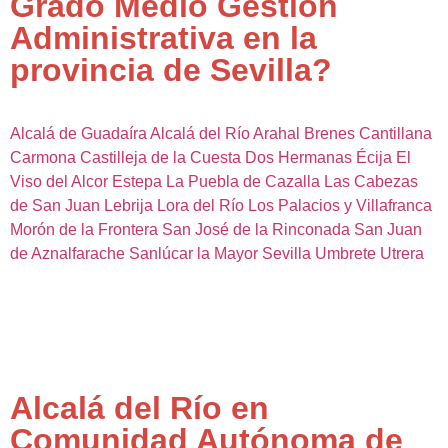
Grado Medio Gestión
Administrativa en la
provincia de Sevilla?
Alcalá de Guadaíra
Alcalá del Río
Arahal
Brenes
Cantillana
Carmona
Castilleja de la Cuesta
Dos Hermanas
Écija
El
Viso del Alcor
Estepa
La Puebla de Cazalla
Las Cabezas
de San Juan
Lebrija
Lora del Río
Los Palacios y Villafranca
Morón de la Frontera
San José de la Rinconada
San Juan
de Aznalfarache
Sanlúcar la Mayor
Sevilla
Umbrete
Utrera
Alcalá del Río en
Comunidad Autónoma de