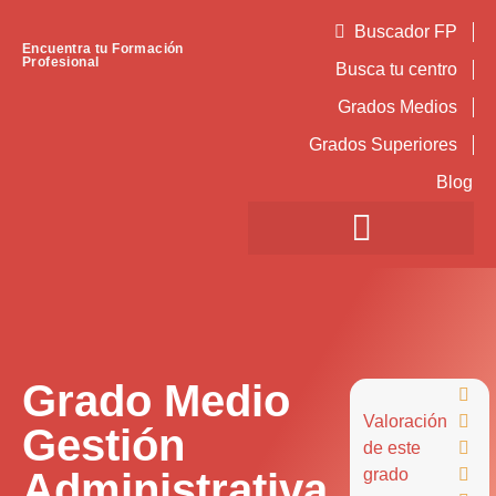
Buscador FP
Encuentra tu Formación
Profesional
Busca tu centro
Grados Medios
Grados Superiores
Blog
Grado Medio

Valoración

Gestión
de este

Administrativa
grado
