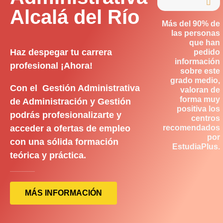

Alcalá del Río
Más del 90% de
las personas
que han
Haz despegar tu carrera
pedido
información
profesional ¡Ahora!
sobre este
grado medio,
Con el Gestión Administrativa
valoran de
forma muy
de Administración y Gestión
positiva los
podrás profesionalizarte y
centros
acceder a ofertas de empleo
recomendados
por
con una sólida formación
EstudiaPlus.
teórica y práctica.
MÁS INFORMACIÓN