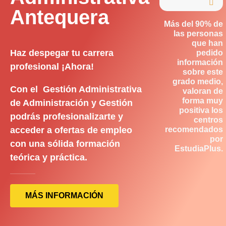

Antequera
Más del 90% de
las personas
que han
Haz despegar tu carrera
pedido
información
profesional ¡Ahora!
sobre este
grado medio,
Con el Gestión Administrativa
valoran de
forma muy
de Administración y Gestión
positiva los
podrás profesionalizarte y
centros
acceder a ofertas de empleo
recomendados
por
con una sólida formación
EstudiaPlus.
teórica y práctica.
MÁS INFORMACIÓN