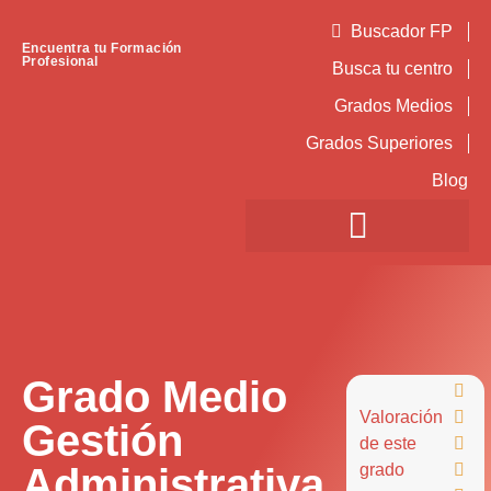
Buscador FP
Encuentra tu Formación
Profesional
Busca tu centro
Grados Medios
Grados Superiores
Blog
Grado Medio

Valoración

Gestión
de este

Administrativa
grado
