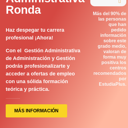

Ronda
Más del 90% de
las personas
que han
Haz despegar tu carrera
pedido
información
profesional ¡Ahora!
sobre este
grado medio,
Con el Gestión Administrativa
valoran de
forma muy
de Administración y Gestión
positiva los
podrás profesionalizarte y
centros
acceder a ofertas de empleo
recomendados
por
con una sólida formación
EstudiaPlus.
teórica y práctica.
MÁS INFORMACIÓN