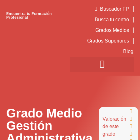
Buscador FP
Encuentra tu Formación
Profesional
Busca tu centro
Grados Medios
Grados Superiores
Blog
Grado Medio

Valoración

Gestión
de este

Administrativa
grado
