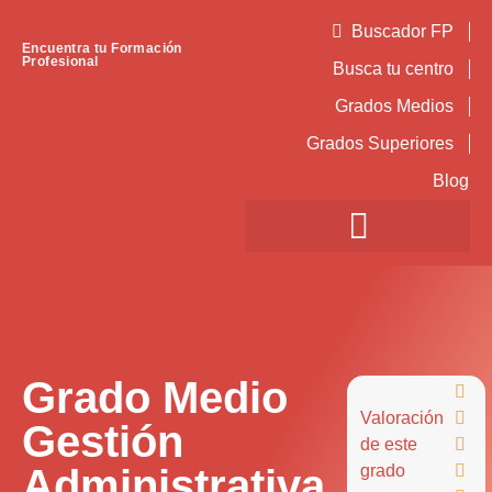
Buscador FP
Encuentra tu Formación
Profesional
Busca tu centro
Grados Medios
Grados Superiores
Blog
Grado Medio

Valoración

Gestión
de este

Administrativa
grado
