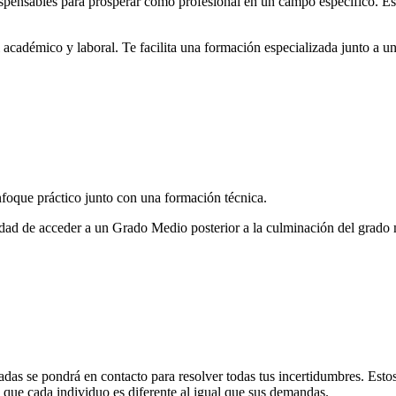
dispensables para prosperar como profesional en un campo específico. E
académico y laboral. Te facilita una formación especializada junto a un
oque práctico junto con una formación técnica.
bilidad de acceder a un Grado Medio posterior a la culminación del grado
adas se pondrá en contacto para resolver todas tus incertidumbres. Est
a que cada individuo es diferente al igual que sus demandas.