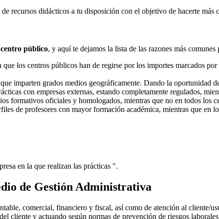
e recursos didácticos a tu disposición con el objetivo de hacerte más 
 centro público
, y aquí te dejamos la lista de las razones más comunes 
ue los centros públicos han de regirse por los importes marcados por l
s que imparten grados medios geográficamente. Dando la oportunidad d
prácticas con empresas externas, estando completamente regulados, mient
dios formativos oficiales y homologados, mientras que no en todos los ce
erfiles de profesores con mayor formación académica, mientras que en lo
resa en la que realizan las prácticas ".
dio de Gestión Administrativa
ntable, comercial, financiero y fiscal, así como de atención al cliente/u
 del cliente y actuando según normas de prevención de riesgos laborales