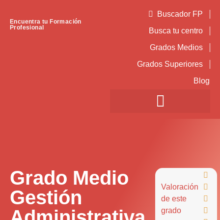
Buscador FP
Encuentra tu Formación
Profesional
Busca tu centro
Grados Medios
Grados Superiores
Blog
Grado Medio

Valoración

Gestión
de este

Administrativa
grado
