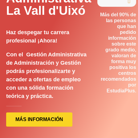

La Vall d'Uixó
Más del 90% de
las personas
que han
Haz despegar tu carrera
pedido
información
profesional ¡Ahora!
sobre este
grado medio,
Con el Gestión Administrativa
valoran de
forma muy
de Administración y Gestión
positiva los
podrás profesionalizarte y
centros
acceder a ofertas de empleo
recomendados
por
con una sólida formación
EstudiaPlus.
teórica y práctica.
MÁS INFORMACIÓN