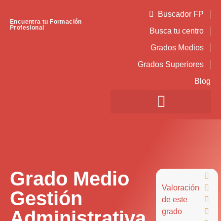
Buscador FP
Encuentra tu Formación
Profesional
Busca tu centro
Grados Medios
Grados Superiores
Blog
Grado Medio

Valoración

Gestión
de este

Administrativa
grado
