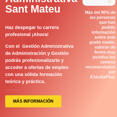

Sant Mateu
Más del 90% de
las personas
que han
Haz despegar tu carrera
pedido
información
profesional ¡Ahora!
sobre este
grado medio,
Con el Gestión Administrativa
valoran de
forma muy
de Administración y Gestión
positiva los
podrás profesionalizarte y
centros
acceder a ofertas de empleo
recomendados
por
con una sólida formación
EstudiaPlus.
teórica y práctica.
MÁS INFORMACIÓN