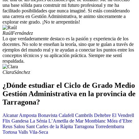
una base sólida para construir mi futuro profesional y me ha
facilitado posibilidades que nunca imaginé. Si estás considerando
una carrera en Gestión Administrativa, te animo sinceramente a
explorar este grado. ¡No te arrepentirás!
Raúl
Fernández
Lo que verdaderamente destaco es la pasión y experiencia de los
docentes. No solo te enseñan la teoría, sino que te guían a través de
ejemplos del mundo real y te ayudan a conectar los puntos entre los
conceptos técnicos y su aplicación práctica. Siempre me sentí
respaldada.
Clara
Sánchez
¿Dónde estudiar el Ciclo de Grado Medio
Gestión Administrativa en la provincia de
Tarragona?
Alcanar
Amposta
Bonavista
Calafell
Cambrils
Deltebre
El Vendrell
Flix
Gandesa
La Sénia
L’Ametlla de Mar
Montblanc
Móra d’Ebre
Reus
Salou
Sant Carles de la Ràpita
Tarragona
Torredembarra
Tortosa
Valls
Vila-Seca