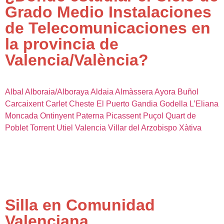
Grado Medio Instalaciones
de Telecomunicaciones en
la provincia de
Valencia/València?
Albal
Alboraia/Alboraya
Aldaia
Almàssera
Ayora
Buñol
Carcaixent
Carlet
Cheste
El Puerto
Gandia
Godella
L’Eliana
Moncada
Ontinyent
Paterna
Picassent
Puçol
Quart de
Poblet
Torrent
Utiel
Valencia
Villar del Arzobispo
Xàtiva
Silla en Comunidad
Valenciana