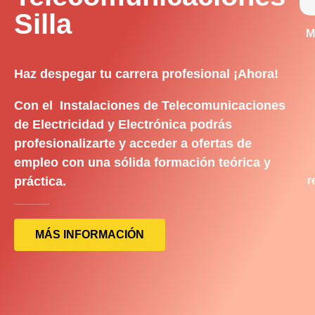
Silla
M
Haz despegar tu carrera profesional ¡Ahora!
Con el Instalaciones de Telecomunicaciones
de Electricidad y Electrónica podrás
profesionalizarte y acceder a ofertas de
empleo con una sólida formación teórica y
práctica.
r
MÁS INFORMACIÓN