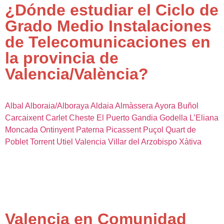
¿Dónde estudiar el Ciclo de
Grado Medio Instalaciones
de Telecomunicaciones en
la provincia de
Valencia/València?
Albal
Alboraia/Alboraya
Aldaia
Almàssera
Ayora
Buñol
Carcaixent
Carlet
Cheste
El Puerto
Gandia
Godella
L’Eliana
Moncada
Ontinyent
Paterna
Picassent
Puçol
Quart de
Poblet
Torrent
Utiel
Valencia
Villar del Arzobispo
Xàtiva
Valencia en Comunidad