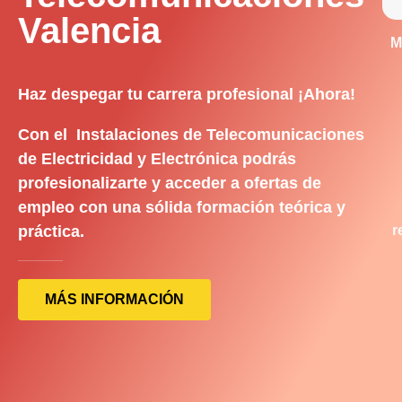
Valencia
M
Haz despegar tu carrera profesional ¡Ahora!
Con el Instalaciones de Telecomunicaciones
de Electricidad y Electrónica podrás
profesionalizarte y acceder a ofertas de
empleo con una sólida formación teórica y
práctica.
r
MÁS INFORMACIÓN