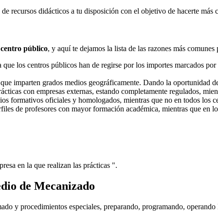
e recursos didácticos a tu disposición con el objetivo de hacerte más 
 centro público
, y aquí te dejamos la lista de las razones más comunes 
ue los centros públicos han de regirse por los importes marcados por l
s que imparten grados medios geográficamente. Dando la oportunidad d
prácticas con empresas externas, estando completamente regulados, mient
dios formativos oficiales y homologados, mientras que no en todos los ce
erfiles de profesores con mayor formación académica, mientras que en lo
resa en la que realizan las prácticas ".
edio de Mecanizado
mado y procedimientos especiales, preparando, programando, operando l