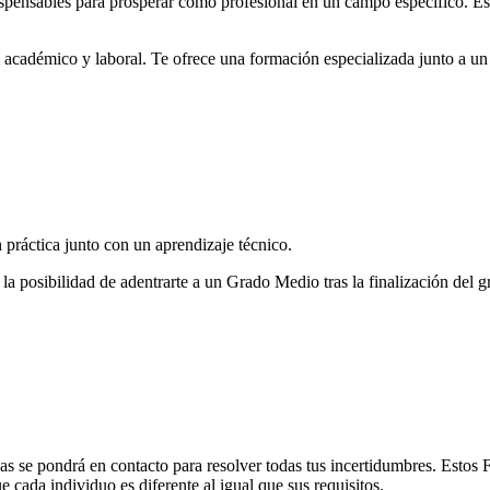
dispensables para prosperar como profesional en un campo específico. E
 académico y laboral. Te ofrece una formación especializada junto a un 
práctica junto con un aprendizaje técnico.
la posibilidad de adentrarte a un Grado Medio tras la finalización del 
as se pondrá en contacto para resolver todas tus incertidumbres. Estos
e cada individuo es diferente al igual que sus requisitos.