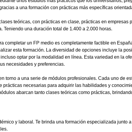
ediante unos estudios más prácticos que los universitarios, pr
gracias a una formación con prácticas más específicas orientada
lases teóricas, con prácticas en clase, prácticas en empresas p
a. Teniendo una duración total de 1.400 a 2.000 horas.
a completar un FP medio es completamente factible en España.
alizar esta formación. La diversidad de opciones incluye la posi
ncluso optar por la modalidad en línea. Esta variedad en la ofert
sus necesidades y preferencias.
en torno a una serie de módulos profesionales. Cada uno de es
de prácticas necesarias para adquirir las habilidades y conocim
ódulos abarcan tanto clases teóricas como prácticas, brindando
démico y laboral. Te brinda una formación especializada junto a
les.