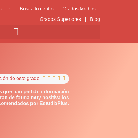
or FP
Busca tu centro
Grados Medios
Grados Superiores
Blog
ción de este grado





s que han pedido información
ran de forma muy positiva los
comendados por EstudiaPlus.