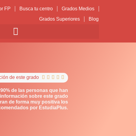
or FP
Busca tu centro
Grados Medios
Grados Superiores
Blog
ción de este grado





 90% de las personas que han
información sobre este grado
ran de forma muy positiva los
comendados por EstudiaPlus.