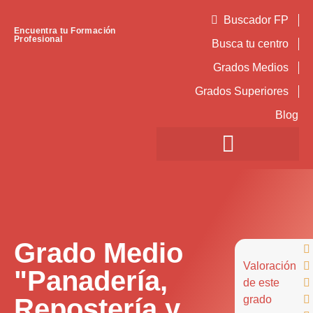
Buscador FP
Encuentra tu Formación
Profesional
Busca tu centro
Grados Medios
Grados Superiores
Blog
Grado Medio

Valoración

"Panadería,
de este

Repostería y
grado
