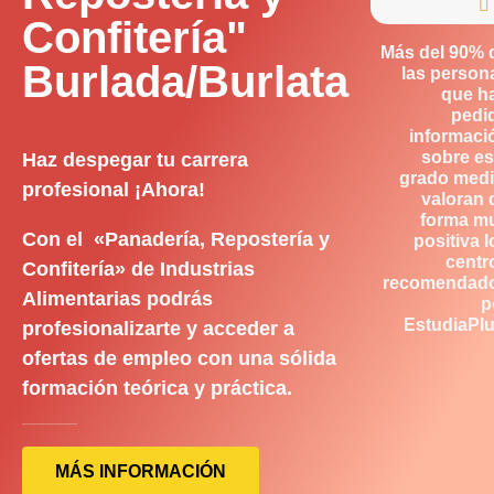

Confitería"
Más del 90% 
Burlada/Burlata
las person
que h
pedi
informaci
sobre es
Haz despegar tu carrera
grado medi
profesional ¡Ahora!
valoran 
forma m
Con el «Panadería, Repostería y
positiva l
centr
Confitería» de Industrias
recomendad
Alimentarias podrás
p
EstudiaPlu
profesionalizarte y acceder a
ofertas de empleo con una sólida
formación teórica y práctica.
MÁS INFORMACIÓN