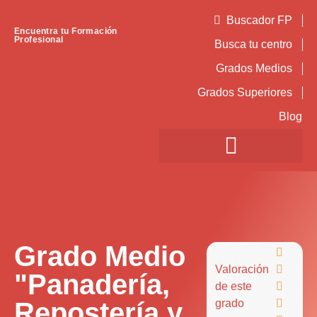
Buscador FP
Encuentra tu Formación
Profesional
Busca tu centro
Grados Medios
Grados Superiores
Blog
Grado Medio

Valoración

"Panadería,
de este

Repostería y
grado
