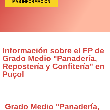
MÁS INFORMACIÓN
Información sobre el FP de
Grado Medio "Panadería,
Repostería y Confitería" en
Puçol
Grado Medio "Panadería,