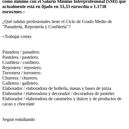
como mínimo con el Salario Mínimo Interprofesional (SMI) que
actualmente está en fijado en 33,33 euros/día o 1.1738
euros/mes
.»
¿Qué salidas profesionales tiene el Ciclo de Grado Medio de
"Panadería, Repostería y Confitería"?​
«Trabajar como:
Panadera / panadero.
Pastelera / pastelero.
Confitera / confitero.
Repostera / repostero.
Turronera / turronero.
Churrera / churrero.
Galletera / galletero.
Elaborador / elaboradora de bollería, masas y bases de pizza
Elaborador / elaboradora y decorador / decoradora de pasteles
Elaborador / elaboradora de caramelos y dulces y de productos de
cacao y chocolate
Seguir estudiando