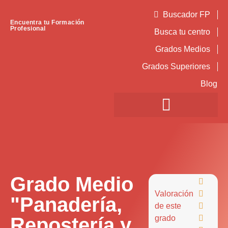
Buscador FP
Encuentra tu Formación
Profesional
Busca tu centro
Grados Medios
Grados Superiores
Blog
Grado Medio

Valoración

"Panadería,
de este

Repostería y
grado
