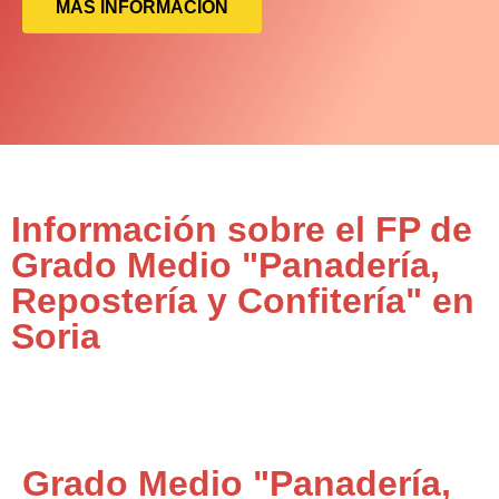
MÁS INFORMACIÓN
Información sobre el FP de
Grado Medio "Panadería,
Repostería y Confitería" en
Soria
Grado Medio "Panadería,