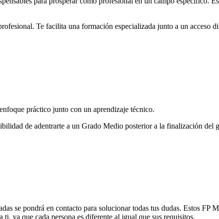
dispensables para prosperar como profesional en un campo específico. E
rofesional. Te facilita una formación especializada junto a un acceso di
nfoque práctico junto con un aprendizaje técnico.
ibilidad de adentrarte a un Grado Medio posterior a la finalización del
iadas se pondrá en contacto para solucionar todas tus dudas. Estos FP 
ti, ya que cada persona es diferente al igual que sus requisitos.