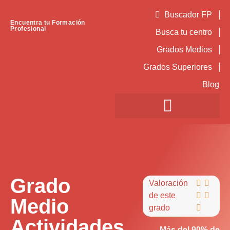
Buscador FP
Encuentra tu Formación
Profesional
Busca tu centro
Grados Medios
Grados Superiores
Blog
Grado
Valoración


de este


Medio
grado

Actividades
Más del 90% de