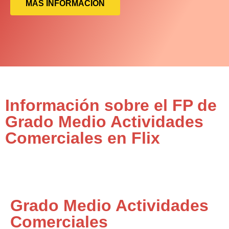
MÁS INFORMACIÓN
Información sobre el FP de
Grado Medio Actividades
Comerciales en Flix
Grado Medio Actividades
Comerciales