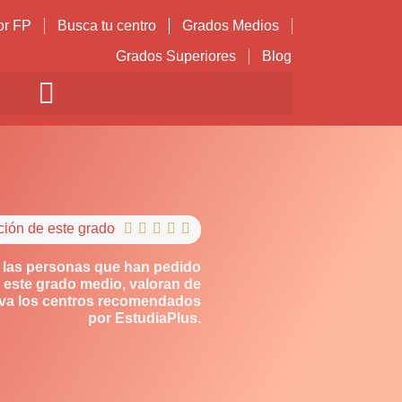
or FP
Busca tu centro
Grados Medios
Grados Superiores
Blog
ción de este grado





 las personas que han pedido
 este grado medio, valoran de
iva los centros recomendados
por EstudiaPlus.