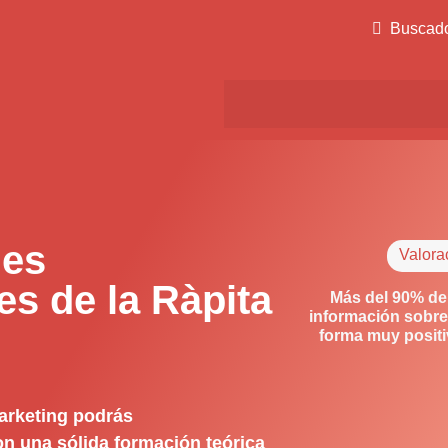
Buscad
des
Valora
s de la Ràpita
Más del 90% de
información sobre
forma muy posit
arketing podrás
on una sólida formación teórica