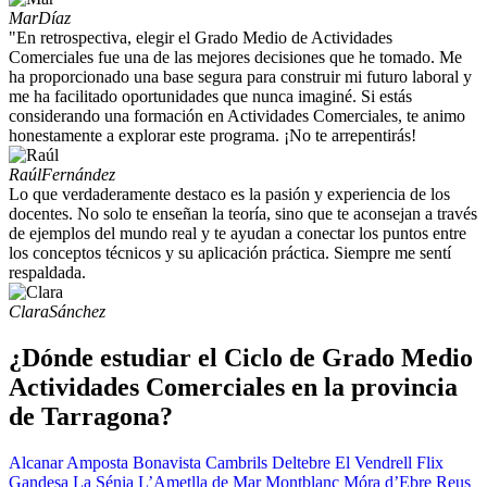
Mar
Díaz
"En retrospectiva, elegir el Grado Medio de Actividades
Comerciales fue una de las mejores decisiones que he tomado. Me
ha proporcionado una base segura para construir mi futuro laboral y
me ha facilitado oportunidades que nunca imaginé. Si estás
considerando una formación en Actividades Comerciales, te animo
honestamente a explorar este programa. ¡No te arrepentirás!
Raúl
Fernández
Lo que verdaderamente destaco es la pasión y experiencia de los
docentes. No solo te enseñan la teoría, sino que te aconsejan a través
de ejemplos del mundo real y te ayudan a conectar los puntos entre
los conceptos técnicos y su aplicación práctica. Siempre me sentí
respaldada.
Clara
Sánchez
¿Dónde estudiar el Ciclo de Grado Medio
Actividades Comerciales en la provincia
de Tarragona?
Alcanar
Amposta
Bonavista
Cambrils
Deltebre
El Vendrell
Flix
Gandesa
La Sénia
L’Ametlla de Mar
Montblanc
Móra d’Ebre
Reus