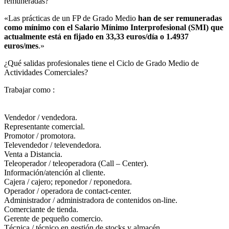
remuneradas?​
«Las prácticas de un FP de Grado Medio
han de ser remuneradas
como mínimo con el Salario Mínimo Interprofesional (SMI) que
actualmente está en fijado en 33,33 euros/día o 1.4937
euros/mes
.»
¿Qué salidas profesionales tiene el Ciclo de Grado Medio de
Actividades Comerciales?​
Trabajar como :
Vendedor / vendedora.
Representante comercial.
Promotor / promotora.
Televendedor / televendedora.
Venta a Distancia.
Teleoperador / teleoperadora (Call – Center).
Información/atención al cliente.
Cajera / cajero; reponedor / reponedora.
Operador / operadora de contact-center.
Administrador / administradora de contenidos on-line.
Comerciante de tienda.
Gerente de pequeño comercio.
Técnica / técnico en gestión de stocks y almacén.