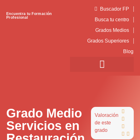
Buscador FP
Encuentra tu Formación
Profesional
Busca tu centro
Grados Medios
Grados Superiores
Blog
Grado Medio

Valoración

Servicios en
de este

grado
Restauración

