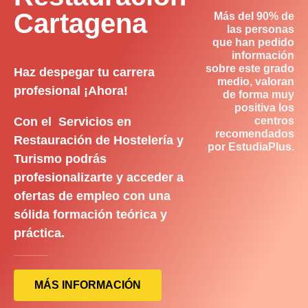
Cartagena
Más del 90% de
las personas
que han pedido
información
sobre este grado
Haz despegar tu carrera
medio, valoran
profesional ¡Ahora!
de forma muy
positiva los
Con el Servicios en
centros
recomendados
Restauración de Hostelería y
por EstudiaPlus.
Turismo podrás
profesionalizarte y acceder a
ofertas de empleo con una
sólida formación teórica y
práctica.
MÁS INFORMACIÓN