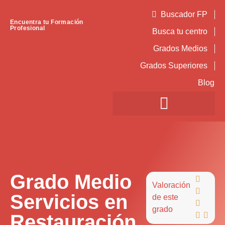
Buscador FP
Encuentra tu Formación
Profesional
Busca tu centro
Grados Medios
Grados Superiores
Blog
Grado Medio

Valoración

Servicios en
de este

grado
Restauración

