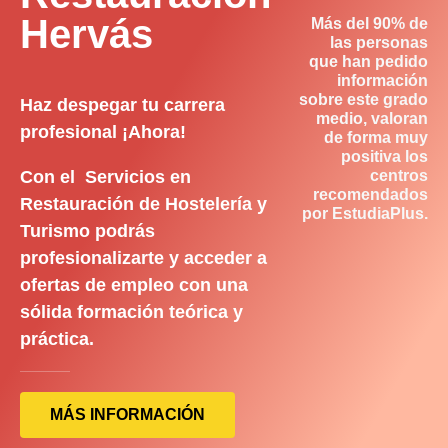
Hervás
Más del 90% de
las personas
que han pedido
información
sobre este grado
Haz despegar tu carrera
medio, valoran
profesional ¡Ahora!
de forma muy
positiva los
Con el Servicios en
centros
recomendados
Restauración de Hostelería y
por EstudiaPlus.
Turismo podrás
profesionalizarte y acceder a
ofertas de empleo con una
sólida formación teórica y
práctica.
MÁS INFORMACIÓN