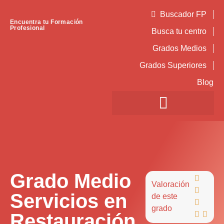
Buscador FP
Encuentra tu Formación
Profesional
Busca tu centro
Grados Medios
Grados Superiores
Blog
Grado Medio

Valoración

Servicios en
de este

grado
Restauración

