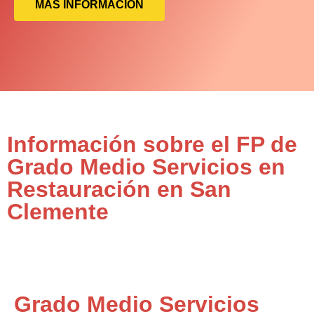
MÁS INFORMACIÓN
Información sobre el FP de
Grado Medio Servicios en
Restauración en San
Clemente
Grado Medio Servicios