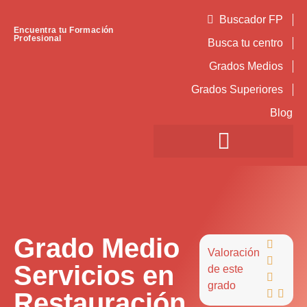
Buscador FP
Encuentra tu Formación
Profesional
Busca tu centro
Grados Medios
Grados Superiores
Blog
Grado Medio

Valoración

Servicios en
de este

grado
Restauración

