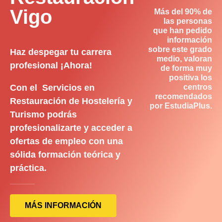
Vigo
Más del 90% de
las personas
que han pedido
información
sobre este grado
Haz despegar tu carrera
medio, valoran
profesional ¡Ahora!
de forma muy
positiva los
Con el Servicios en
centros
recomendados
Restauración de Hostelería y
por EstudiaPlus.
Turismo podrás
profesionalizarte y acceder a
ofertas de empleo con una
sólida formación teórica y
práctica.
MÁS INFORMACIÓN