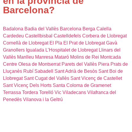
en la provincia de
Barcelona?
Badalona
Badia del Vallès
Barcelona
Berga
Calella
Cardedeu
Castellbisbal
Castelldefels
Corbera de Llobregat
Cornellà de Llobregat
El Pla
El Prat de Llobregat
Gavà
Granollers
Igualada
L’Hospitalet de Llobregat
Llinars del
Vallès
Manlleu
Manresa
Mataró
Molins de Rei
Montcada
Centre
Olesa de Montserrat
Parets del Vallès
Piera
Prats de
Lluçanès
Rubí
Sabadell
Sant Adrià de Besòs
Sant Boi de
Llobregat
Sant Cugat del Vallès
Sant Vicenç de Castellet
Sant Vicenç Dels Horts
Santa Coloma de Gramenet
Terrassa
Tordera
Torelló
Vic
Viladecans
Vilafranca del
Penedès
Vilanova i la Geltrú