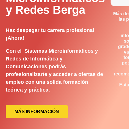
y Redes Berga
Más de
las 
Haz despegar tu carrera profesional
inf
¡Ahora!
so
grad
Con el Sistemas Microinformáticos y
va
fo
Redes de Informática y
pos
Comunicaciones podrás
profesionalizarte y acceder a ofertas de
recom
empleo con una sólida formación
Estu
teórica y práctica.
MÁS INFORMACIÓN