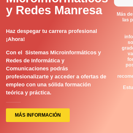
y Redes Manresa
Más de
las 
Haz despegar tu carrera profesional
inf
¡Ahora!
so
grad
Con el Sistemas Microinformáticos y
va
fo
Redes de Informática y
pos
Comunicaciones podrás
profesionalizarte y acceder a ofertas de
recom
empleo con una sólida formación
Estu
teórica y práctica.
MÁS INFORMACIÓN