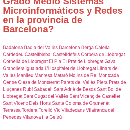
Grado Medio Sistemas
Microinformáticos y Redes
en la provincia de
Barcelona?
Badalona
Badia del Vallès
Barcelona
Berga
Calella
Cardedeu
Castellbisbal
Castelldefels
Corbera de Llobregat
Cornellà de Llobregat
El Pla
El Prat de Llobregat
Gavà
Granollers
Igualada
L’Hospitalet de Llobregat
Llinars del
Vallès
Manlleu
Manresa
Mataró
Molins de Rei
Montcada
Centre
Olesa de Montserrat
Parets del Vallès
Piera
Prats de
Lluçanès
Rubí
Sabadell
Sant Adrià de Besòs
Sant Boi de
Llobregat
Sant Cugat del Vallès
Sant Vicenç de Castellet
Sant Vicenç Dels Horts
Santa Coloma de Gramenet
Terrassa
Tordera
Torelló
Vic
Viladecans
Vilafranca del
Penedès
Vilanova i la Geltrú