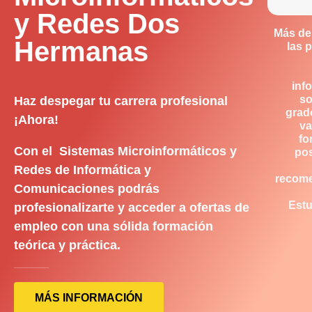
y Redes Dos
Más de
Hermanas
las 
inf
so
Haz despegar tu carrera profesional
grad
¡Ahora!
va
fo
Con el Sistemas Microinformáticos y
pos
Redes de Informática y
recom
Comunicaciones podrás
Estu
profesionalizarte y acceder a ofertas de
empleo con una sólida formación
teórica y práctica.
MÁS INFORMACIÓN