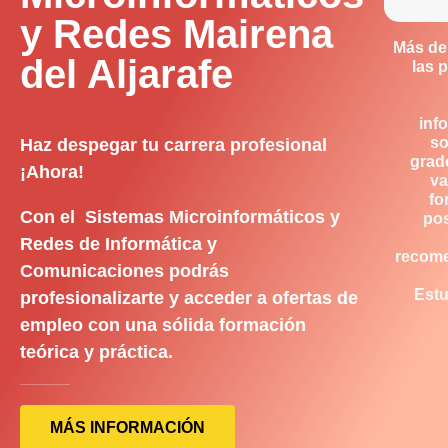
y Redes Mairena
Más de
del Aljarafe
las 
inf
so
Haz despegar tu carrera profesional
grad
¡Ahora!
va
fo
Con el Sistemas Microinformáticos y
pos
Redes de Informática y
recom
Comunicaciones podrás
Estu
profesionalizarte y acceder a ofertas de
empleo con una sólida formación
teórica y práctica.
MÁS INFORMACIÓN