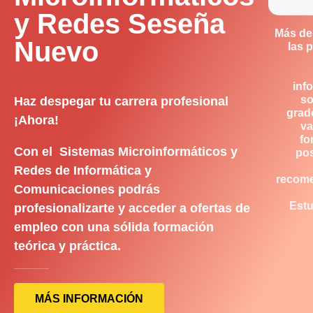
y Redes Seseña
Más de
Nuevo
las 
inf
so
Haz despegar tu carrera profesional
grad
¡Ahora!
va
fo
Con el Sistemas Microinformáticos y
pos
Redes de Informática y
recom
Comunicaciones podrás
Estu
profesionalizarte y acceder a ofertas de
empleo con una sólida formación
teórica y práctica.
MÁS INFORMACIÓN