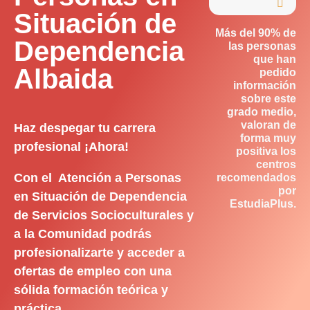

Situación de
Más del 90% de
Dependencia
las personas
que han
Albaida
pedido
información
sobre este
grado medio,
valoran de
Haz despegar tu carrera
forma muy
profesional ¡Ahora!
positiva los
centros
Con el Atención a Personas
recomendados
por
en Situación de Dependencia
EstudiaPlus.
de Servicios Socioculturales y
a la Comunidad podrás
profesionalizarte y acceder a
ofertas de empleo con una
sólida formación teórica y
práctica.