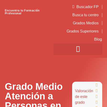
Buscador FP
Encuentra tu Formación
Profesional
Busca tu centro
Grados Medios
Grados Superiores
Blog
Grado Medio

Valoración

Atención a
de este

Personas en
grado
