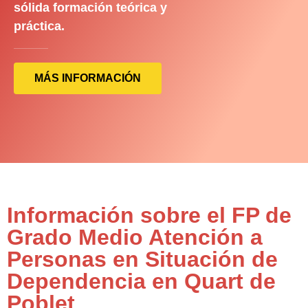
sólida formación teórica y
práctica.
MÁS INFORMACIÓN
Información sobre el FP de
Grado Medio Atención a
Personas en Situación de
Dependencia en Quart de
Poblet