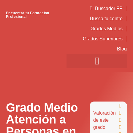
Buscador FP
Encuentra tu Formación
Profesional
Busca tu centro
Grados Medios
Grados Superiores
Blog
Grado Medio

Valoración

Atención a
de este

Personas en
grado
