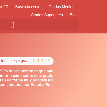
or FP
Busca tu centro
Grados Medios
Grados Superiores
Blog
ción de este grado





 90% de las personas que han
información sobre este grado
ran de forma muy positiva los
comendados por EstudiaPlus.