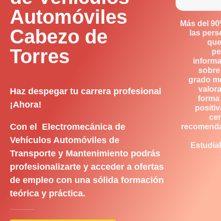
Automóviles
Más del 9
Cabezo de
las per
que
Torres
pe
inform
sobre
grado m
valor
Haz despegar tu carrera profesional
forma
¡Ahora!
positiv
ce
Con el Electromecánica de
recomend
Vehículos Automóviles de
Estudia
Transporte y Mantenimiento podrás
profesionalizarte y acceder a ofertas
de empleo con una sólida formación
teórica y práctica.